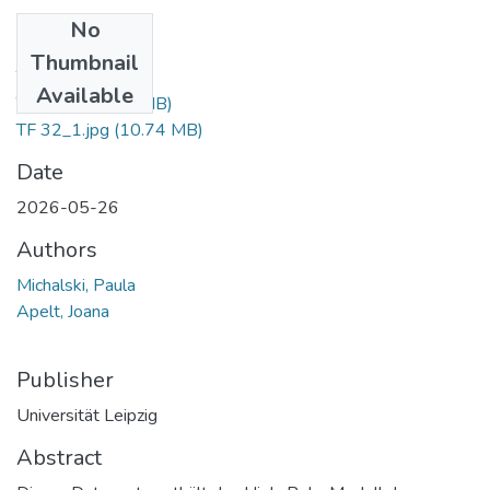
No
Files
Thumbnail
TF 32.mtl
(219 B)
Available
TF 32.obj
(5.05 MB)
TF 32_1.jpg
(10.74 MB)
Date
2026-05-26
Authors
Michalski, Paula
Apelt, Joana
Publisher
Universität Leipzig
Abstract