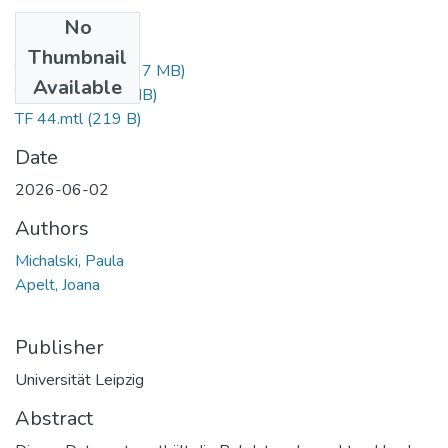
No
Files
Thumbnail
TF 44_1.jpg
(15.97 MB)
Available
TF 44.obj
(9.42 MB)
TF 44.mtl
(219 B)
Date
2026-06-02
Authors
Michalski, Paula
Apelt, Joana
Publisher
Universität Leipzig
Abstract