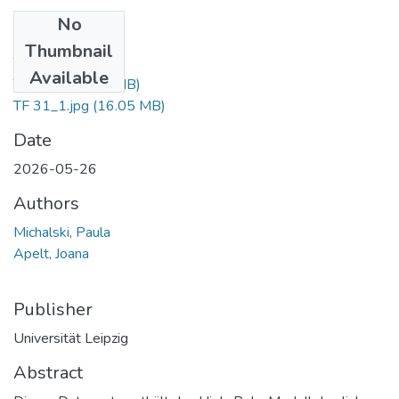
No
Files
Thumbnail
TF 31.mtl
(219 B)
Available
TF 31.obj
(5.83 MB)
TF 31_1.jpg
(16.05 MB)
Date
2026-05-26
Authors
Michalski, Paula
Apelt, Joana
Publisher
Universität Leipzig
Abstract