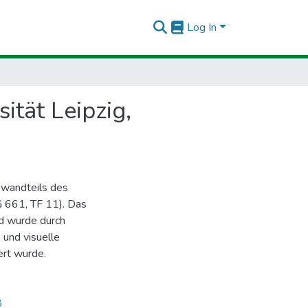
Log In
ität Leipzig,
ewandteils des
G 661, TF 11). Das
d wurde durch
 und visuelle
ert wurde.
8