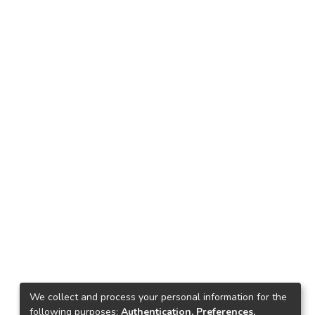
We collect and process your personal information for the
following purposes:
Authentication, Preferences,