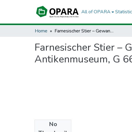
All of OPARA
Statisti
Home
Farnesischer Stier – Gewandteil des Zethos, Universität Leipzig, Antikenmuseum, G 661 – TF 11, high-poly
Farnesischer Stier – 
Antikenmuseum, G 66
No
Files